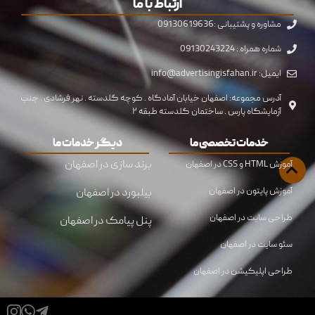
ارتباط با ما
مشاوره و پشتیبانی :09130619636
شماره همراه : 09130243224
ایمیل: info@advertisingisfahan.ir
آدرس مجموعه: اصفهان خیابان آمادگاه . کوچه گلدسته . نهر فرشادی . جنب
آزمایشگاه پارس . ساختمان گلدسته طبقه ۲
خدمات تخصصی ما
دیگر خدمات ما
برند سازی در اصفهان
آموزش HTML و CSS در اصفهان
آموزش پایتون در اصفهان
بیلبورد در اصفهان
طراحی سایت در اصفهان
پنل پیامک در اصفهان
سئو سایت در اصفهان
طراحی اپلیکیشن در اصفهان