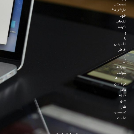
دیجیتال
مارکتینگ
خود
انتخاب
کرده
و
با
اطمینان
خاطر
از
آن
بهرمند
شوند،
کارنامه
درخشان
مادر
حوزه
های
کار
تخصصی
ماست.