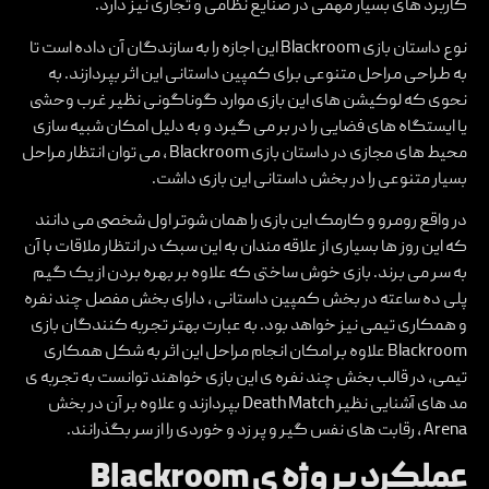
کاربرد های بسیار مهمی در صنایع نظامی و تجاری نیز دارد.
نوع داستان بازی Blackroom این اجازه را به سازندگان آن داده است تا
به طراحی مراحل متنوعی برای کمپین داستانی این اثر بپردازند. به
نحوی که لوکیشن های این بازی موارد گوناگونی نظیر غرب وحشی
یا ایستگاه های فضایی را در بر می گیرد و به دلیل امکان شبیه سازی
محیط های مجازی در داستان بازی Blackroom ، می توان انتظار مراحل
بسیار متنوعی را در بخش داستانی این بازی داشت.
در واقع رومرو و کارمک این بازی را همان شوتر اول شخصی می دانند
که این روز ها بسیاری از علاقه مندان به این سبک در انتظار ملاقات با آن
به سر می برند. بازی خوش ساختی که علاوه بر بهره بردن از یک گیم
پلی ده ساعته در بخش کمپین داستانی ، دارای بخش مفصل چند نفره
و همکاری تیمی نیز خواهد بود. به عبارت بهتر تجربه کنندگان بازی
Blackroom علاوه بر امکان انجام مراحل این اثر به شکل همکاری
تیمی، در قالب بخش چند نفره ی این بازی خواهند توانست به تجربه ی
مد های آشنایی نظیر Death Match بپردازند و علاوه بر آن در بخش
Arena ، رقابت های نفس گیر و پر زد و خوردی را از سر بگذرانند.
عملکرد پروژه ی Blackroom