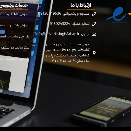
ارتباط با ما
خدمات تخصصی 
مشاوره و پشتیبانی :09130619636
آموزش HTML و CSS در اصفهان
شماره همراه : 09130243224
آموزش پایتون در اصف
ایمیل: info@advertisingisfahan.ir
طراحی سایت در اصف
آدرس مجموعه: اصفهان خیابان
سئو سایت در اصفهان
آمادگاه . کوچه گلدسته . نهر
فرشادی . جنب آزمایشگاه پارس .
طراحی اپلیکیشن در 
ساختمان گلدسته طبقه ۲