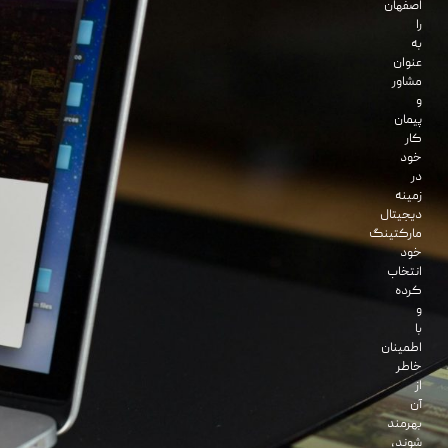
اصفهان
را
به
عنوان
مشاور
و
پیمان
کار
خود
در
زمینه
دیجیتال
مارکتینگ
خود
انتخاب
کرده
و
با
اطمینان
خاطر
از
آن
بهرمند
شوند،