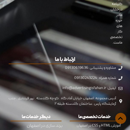
کارنامه
درخشان
مادر
حوزه
های
کار
تخصصی
ماست.
ارتباط با ما
مشاوره و پشتیبانی :09130619636
شماره همراه : 09130243224
ایمیل: info@advertisingisfahan.ir
آدرس مجموعه: اصفهان خیابان آمادگاه . کوچه گلدسته . نهر فرشادی . جنب
آزمایشگاه پارس . ساختمان گلدسته طبقه ۲
خدمات تخصصی ما
دیگر خدمات ما
برند سازی در اصفهان
آموزش HTML و CSS در اصفهان