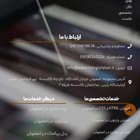
های
کار
تخصصی
ماست.
ارتباط با ما
مشاوره و پشتیبانی :09130619636
شماره همراه : 09130243224
ایمیل: info@advertisingisfahan.ir
آدرس مجموعه: اصفهان خیابان آمادگاه . کوچه گلدسته . نهر فرشادی . جنب
آزمایشگاه پارس . ساختمان گلدسته طبقه ۲
خدمات تخصصی ما
دیگر خدمات ما
برند سازی در اصفهان
آموزش HTML و CSS در اصفهان
آموزش پایتون در اصفهان
بیلبورد در اصفهان
طراحی سایت در اصفهان
پنل پیامک در اصفهان