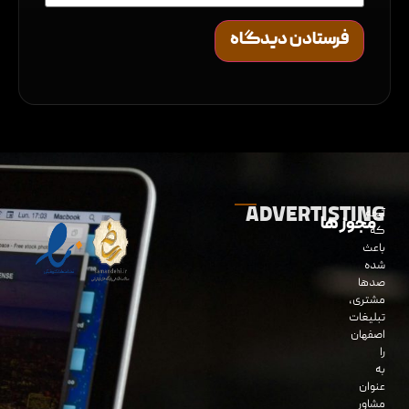
ADVERTISTING
آنچه
مجوز ها
که
باعث
شده
صدها
مشتری،
تبلیغات
اصفهان
را
به
عنوان
مشاور