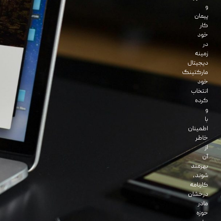
و
پیمان
کار
خود
در
زمینه
دیجیتال
مارکتینگ
خود
انتخاب
کرده
و
با
اطمینان
خاطر
از
آن
بهرمند
شوند،
کارنامه
درخشان
مادر
حوزه