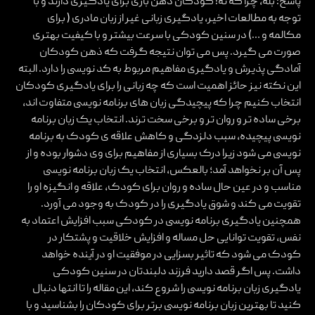
پاسخ: بله، چرا که نه! کودکان ذهن بازی برای یادگیری دارند و با
توجه به مطالعات اخیر، یادگیری زبانی غیر از زبان مادری ( برای
مکالمه و …) در سنین کودکی با سرعت بیشتر و با کیفیت بهتری
صورت می گیرد. پس می توان نتیجه گرفت که ذهن کودکان
آمادگی پذیرش و یادگیری مفاهیم مربوط به کد نویسی را دارد. البته
این نکته نیز حائز اهمیت است که چه زبانی را برای یادگیری کودکان
انتخاب کنیم چرا که پیچیدگی زبان های برنامه نویسی متفاوت اند،
برخی ساده تر و روان تر و برخی سخت ترند. انتخاب یک زبان برنامه
نویسی پیچیده، سبب دلزدگی و کاهش علاقه ی کودک به برنامه
نویسی می شود زیرا درک بسیاری از مفاهیم برای وی دشوار بوده و از
پس آن بر نخواهد آمد؛ بالعکس، انتخاب یک زبان برنامه نویسی
مناسب و در عین حال ساده و روان برای کودک، علاقه و انگیزه او را
تقویت می کند و شوق یادگیری را در کودک به وجود می آورد.
همچنین یادگیری برنامه نویسی در کودکی سبب افزایش اعتماد به
نفس، تقویت توانایی حل مساله و افزایش خلاقیت و پشتکار در
کودک می شود که تاثیر بسزایی در موفقیت او در آینده خواهد
داشت. پس اگر قصد دارید فرزند دلبندتان در سنین کودکی
یادگیری زبان برنامه نویسی را شروع کند، این مقاله را تا انتها دنبال
کنید تا بهترین زبان برنامه نویسی برتر برای کودکان را بشناسید و با