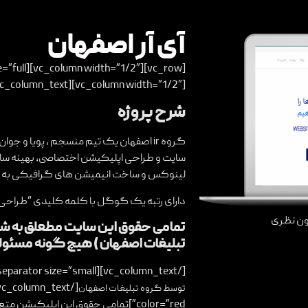
آی آر اصفهان
[vc_column width=”1/2″][vc_column_text]
شرح پروژه
گروه
ir اصفهان
یک تیم منسجم ، پویا و جوان
سایت و طراحی اپلیکیشن اختصاصی، بهینه سا
لینوکس و ساخت انیمیشن های گرافیکی به مش
دارای رتبه یک گوگل با کلمه کلیدی “
طراحی 
ن نظری
تمامی حقوق این سایت مطعلق به شرکت
تبلیغات اصفهان ) هیچ گونه مسئولیت
[/vc_column_text][us_separator size=”small”][vc_column_text]
توسط گروه
تبلیغات اصفهان
color=”red”]تمامی حقوق این اپلیکیشن