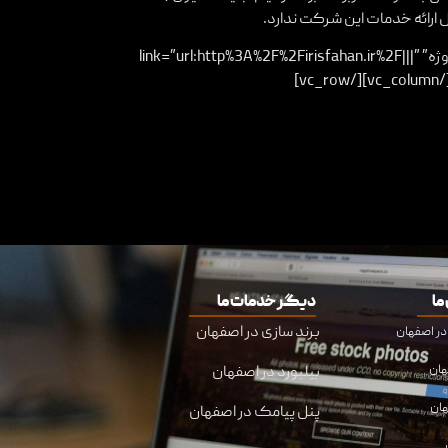
 ارائه خدمات این شرکت ندارد.
[/us_message][us_btn label=”مشاهده پروژه” link=”url:http%3A%2F%2Firisfahan.ir%2F|||”
ما
دیگر خدمات ما
برند سازی در اصفهان
هان
بیلبورد در اصفهان
هان
پنل پیامک در اصفهان