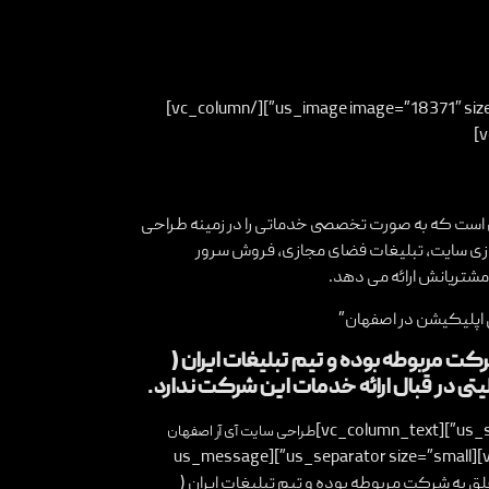
[vc_row][vc_column width=”1/2″][us_image image=”18371″ size=”full”][/vc_column]
 است که به صورت تخصصی خدماتی را در زمینه طراحی
زی سایت، تبلیغات فضای مجازی، فروش سرور
تریانش ارائه می دهد.
اپلیکیشن در اصفهان
”
 مربوطه بوده و تیم تبلیغات ایران (
ی در قبال ارائه خدمات این شرکت ندارد.
طراحی سایت آی آر اصفهان
[/vc_column_text][us_separator size=”small”][us_message
 متعلق به شرکت مربوطه بوده و تیم تبلیغات ایران (