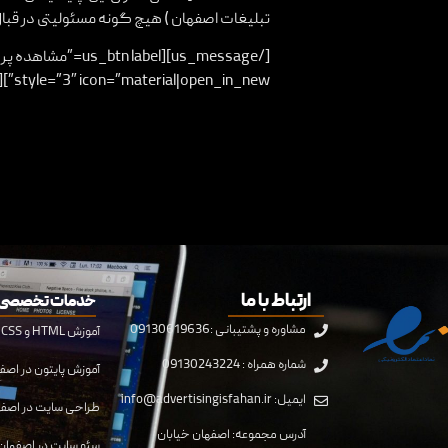
تبلیغات اصفهان ) هیچ گونه مسئولیتی در قبال
style=”3″ icon=”material|open_in_new”][/vc_column][/vc_row]
ارتباط با ما
خدمات تخصصی 
مشاوره و پشتیبانی :09130619636
آموزش HTML و CSS در اصفهان
شماره همراه : 09130243224
آموزش پایتون در اصف
ایمیل: info@advertisingisfahan.ir
طراحی سایت در اصف
آدرس مجموعه: اصفهان خیابان
سئو سایت در اصفهان