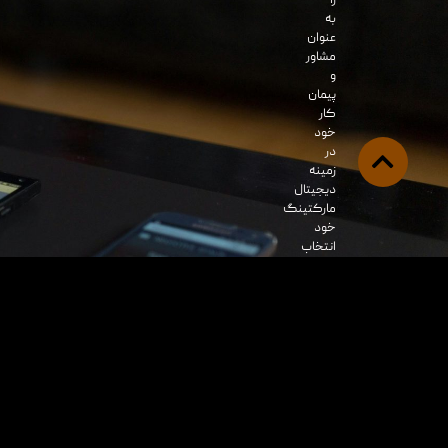
را
به
عنوان
مشاور
و
پیمان
کار
خود
در
زمینه
دیجیتال
مارکتینگ
خود
انتخاب
کرده
و
با
اطمینان
خاطر
از
آن
بهرمند
شوند،
کارنامه