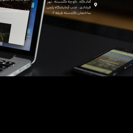
آمادگاه . کوچه گلدسته . نهر
فرشادی . جنب آزمایشگاه پارس .
طراحی اپلیکیشن در 
ساختمان گلدسته طبقه ۲