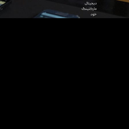
دیجیتال
مارکتینگ
خود
انتخاب
کرده
و
با
اطمینان
خاطر
از
آن
بهرمند
شوند،
کارنامه
درخشان
مادر
حوزه
های
کار
تخصصی
ماست.