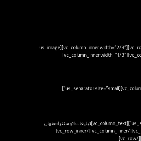
[vc_row][vc_column][vc_row_inner gap=”35″][vc_column_inner width=”2/3″][us_image
image=”12848″ size=”full”][/vc_column_inner][vc_column_inner width=”1/3″]
اتو سنتر اصفهان ارائه دهنده خودرو[/vc_column_text][us_separator size=”small”]
[/vc_column_text][us_separator size=”small”][vc_column_text]تبلیغات اتو سنتر اصفهان
[/vc_column_text][/vc_column_inner][/vc_row_inner]