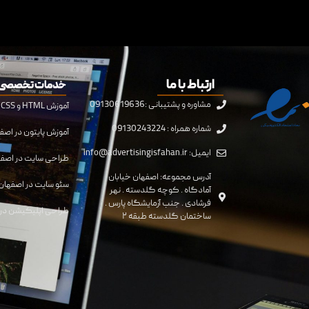
ارتباط با ما
خدمات تخصصی 
مشاوره و پشتیبانی :09130619636
آموزش HTML و CSS در اصفهان
شماره همراه : 09130243224
آموزش پایتون در اصف
ایمیل: info@advertisingisfahan.ir
طراحی سایت در اصف
آدرس مجموعه: اصفهان خیابان
سئو سایت در اصفهان
آمادگاه . کوچه گلدسته . نهر
فرشادی . جنب آزمایشگاه پارس .
طراحی اپلیکیشن در 
ساختمان گلدسته طبقه ۲