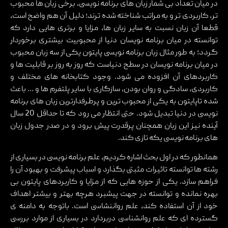
در میان تعداد بی شمار زبان های برنامه نویسی، برخی زبان ها محبوب
تر، کاربردی تر و به مراتب شناخته شده ترند؛ دلیل آن هم واضح است،
قطعا آن زبان نسبت به سایر زبان ها، مزایا و برتری هایی دارد که
توانسته در میان برنامه نویسان دنیا از محبوبیت بیشتری برخوردار
گردد؛ به طور مثال زبان برنامه نویسی پایتون یکی از سه زبان محبوب
در میان برنامه نویسان در سطح دنیاست که روز به روز بر قابلیت ها و
کاربردهای آن افزوده می شود. وجود کتابخانه های مختلف و
کاربردی، سادگی و روان بودن، سازگاری با سایر پلتفرم ها و … باعث
شده تاپایتون به یکی از محبوب ترین و پرطرفدارترین زبان های برنامه
نویسی در دنیا تبدیل شود. حتی انتظار می رود که تا حداقل 20 سال
آینده نیز این زبان همچنان پرقدرت پیش برود و در صدر جدول زبان
های برنامه نویسی یکه تازی کند.
همانطور که در اول بحث اشاره کردیم، علم برنامه نویسی در بسیاری از
رشته ها توانسته تاثیرات مثبتی بگذارد و اسباب پیشرفت و بهبود آن را
فراهم سازد. یکی از حوزه هایی که از مزایا و کاربردهای پایتون بی
بهره نمانده و توانسته در جهت پیشبرد هرچه بهتر و بیشتر اهداف
خود از آن استفاده کند، علم رواننشاسی است. باتوجه به دامنه ی
گسترده ای که علم روانشناسی دربردارد در بسیاری از موارد بررسی