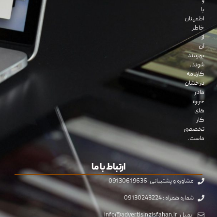
و
با
اطمینان
خاطر
از
آن
بهرمند
شوند،
کارنامه
درخشان
مادر
حوزه
های
کار
تخصصی
ماست.
ارتباط با ما
مشاوره و پشتیبانی :09130619636
شماره همراه : 09130243224
ایمیل: info@advertisingisfahan.ir