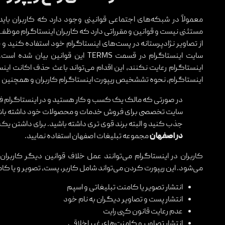
معمولاً در شبکه‌های اجتماعی قوانینی وجود دارد که کاربران باید ا
مستثنی نیست و قوانین و مقرراتی دارد که کاربران اینستاگرام موظف به
از تصاویر نژادپرستانه در پست‌های اینستاگرام خود استفاده کنید و ی
سایت اینستاگرام در قسمت TERMS این ق
اینستاگرام رعایت نکنند، این اقدام می‌تواند باعث حذف اکانت این
اینستاگرام، نحوه تششخیص ریپورت اینستاگرام کاربران و همچنین رفع
در صورتی که مالک یک کسب و کار هستید و در اینستاگرام فعا
سایت تخصصی برای فروش خدمات و محصولات خود داشته باشید.
جذب کنید و البته برند قوی تری داشته باشید. برای داشتن یک
در اصفهان
مجموعه تبلیغات اصفهان استفاده نمایید.
کاربران در اینستاگرام می‌توانند عمل خلاف قوانین دیگر کاربرا
می‌شود. این ریپورت کردن می‌تواند شامل کاربر، پست، تصویر و یا کام
انتشار تصویر یا کامنت تبلیغاتی و اسپم
انتشار پست و تصاویر دیگران به نام خود
عدم رعایت قانون کپی رایت
انتشار تصاویر و کامنت‌های غیر اخلاقی