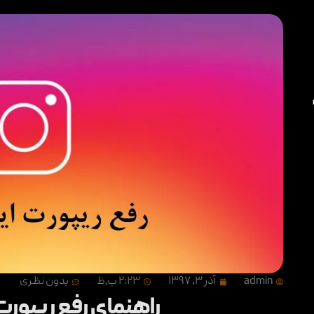
admin
آذر ۳, ۱۳۹۷
۲:۲۳ ب٫ظ
بدون نظری
راهنمای رفع ریپورت