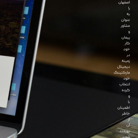
اصفهان
را
به
عنوان
مشاور
و
پیمان
کار
خود
در
زمینه
دیجیتال
مارکتینگ
خود
انتخاب
کرده
و
با
اطمینان
خاطر
از
آن
بهرمند
شوند،