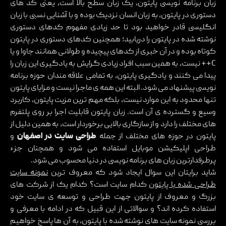
زبان برنامه نویسی پایتون، یک زبان سطح بالا است، یعنی کد های
دستوری در پایتون، به زبان انسان نزدیک بوده و با آشنایی نسبی با زبان
انگلیسی قادر خواهید بود تا حد زیادی مفهوم کدهای دستوری
نوشته شده در پایتون را دریابید؛ همچنین کدهای دستوری در پایتون
کوتاه بوده و در آن خبری از کدهای پیچیده و طولانی همانند جاوا و یا
C++ نیست، به همین سبب افراد زیادی گرایش به یادگیری این زبان را
پیدا می کنند و یادگیری پایتون، به تمامی علاقه مندان حوزه برنامه
نویسی پیشنهاد می شود. البته این همه ی ماجرا نیست و مزایای پایتون
تنها محدود به این موارد نیست، بلکه مهم ترین مزیت پایتون، کاربرد
وسیع و گسترده ی آن است. زبان پایتون قابلیت اجرا بر روی پلتفرم
های مختلف را دارد و از سازگاری بالایی برخوردار است، به همین دلیل از
پایتون در حوزه های مختلف از جمله
طراحی سایت در اصفهان
و
طراحی اپلیکیشن موبایل استفاده می شود و همچنان جزء
پرطرفدارترین زبان های برنامه نویسی در دنیا محسوب می شود.
شاید برایتان این سوال ایجاد شود که معروف ترین
نمونه سایت
طراحی شده با پایتون
کدام سایت است؟ کدام یک از شرکت های
بزرگ و معروف از پایتون جهت طراحی و توسعه ی سایت خود
استفاده کرده اند؟ و سوالاتی از این قبیل که در ادامه با معرفی و
بررسی نمونه سایت های نوشته شده با پایتون، به آن ها پاسخ خواهیم