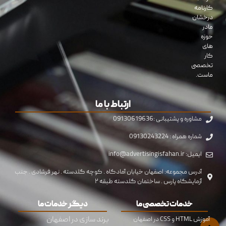
کارنامه
درخشان
مادر
حوزه
های
کار
تخصصی
ماست.
ارتباط با ما
مشاوره و پشتیبانی :09130619636
شماره همراه : 09130243224
ایمیل: info@advertisingisfahan.ir
آدرس مجموعه: اصفهان خیابان آمادگاه . کوچه گلدسته . نهر فرشادی . جنب
آزمایشگاه پارس . ساختمان گلدسته طبقه ۲
خدمات تخصصی ما
دیگر خدمات ما
برند سازی در اصفهان
آموزش HTML و CSS در اصفهان