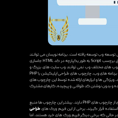
لی توسعه وب توسعه یافته است. برنامه نویسان می توانند
کدهای نوشته شده در این زبان برنامه نویسی محبوب سرور را از طریق برچسب Script به طور یکپارچه در کد HTML جاسازی
گان وب بدون اجرای کد PHP از طریق چارچوب های مختلف وب نمی توانند وب سایت های بزرگ و
پیچیده و برنامه های وب را به سرعت بنویسند. علاوه بر توسعه سریع برنامه های وب، چارچوب های طراحی اپلیکیشن با PHP
د. ویژگی ها و ابزارهای ارائه شده توسط این چارچوب های
کرده و بدون نوشتن کد طولانی و پیچیده، کارهای مشترک
توسعه دهندگان وب حتی گزینه ای برای انتخاب از طیف گسترده ای از چارچوب های PHP دارند. بیشتر این چارچوب ها منبع
ستفاده قرار گیرند. برخی از این فریم ورک های
طراحی
د در حالی که برخی دیگر فریم ورک های خرد هستند. اما