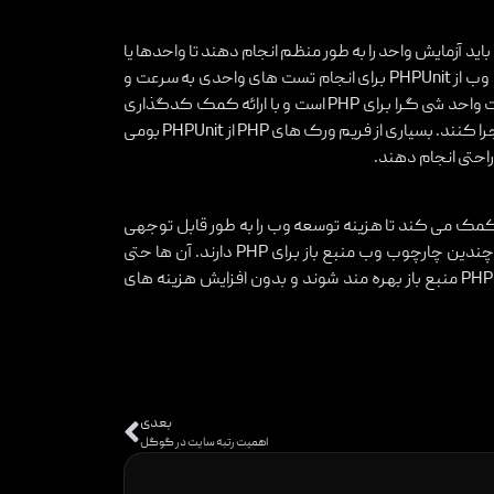
 آزمایش واحد را به طور منظم انجام دهند تا واحدها یا
مولفه های منفرد آن را ارزیابی کنند. درصد زیادی از توسعه دهندگان وب از PHPUnit برای انجام تست های واحدی به سرعت و
کارآیی استفاده می کنند. PHPUnit علاوه بر اینکه یک چارچوب تست واحد شی گرا برای PHP است و با ارائه کمک کدگذاری
به توسعه دهندگان کمک می کند تا تست های واحد را بنویسند و اجرا کنند. بسیاری از فریم ورک های PHP از PHPUnit بومی
 راحتی انجام دهند.
امه نویسی سمت سرور منبع باز PHP به کاربران کمک می کند تا هزینه توسعه وب را به طور قابل توجهی
کاهش دهند. توسعه دهندگان همچنین گزینه ای برای انتخاب از چندین چارچوب وب منبع باز برای PHP دارند. آن ها حتی
می توانند از ویژگی ها و ابزارهای ارائه شده توسط این چارچوب های PHP منبع باز بهره مند شوند و بدون افزایش هزینه های
بعدی
اهمیت رتبه سایت در گوگل