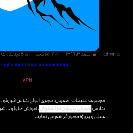
admin
اسفند ۳, ۱۳۹۹
۵:۰۷ ب٫ظ
5 دیدگاه ها
فیلتر شکن (به انگلیسی:
ernet censorship circumvention
و برنامه های گوناگون می گویند که برای عبور از سد فیلترینگ و
نمایند. جستجوی کلمه فیلتر شکن رایگان و
VPN
(وی ‌پی‌ ان
کشور ایران و برخی از کشورهای دیگر را دارا می باشد.
مجموعه تبلیغات اصفهان، مجری انواع کلاس آموزشی می
کلاس
آموزش پایتون در اصفهان
، آموزش جاوا و … شرای
عملی و پروژه محور فراهم می نماید.