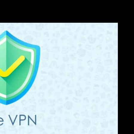
ایمن و ایمن از اینترنت ایجاد شد. هدف این
B2C VPN
محافظت 
و هرزنامه بود. بیشتر سرویس های
VPN
پس از سال 2005 تأسیس شدند. (منبع: ویکی پدیا)