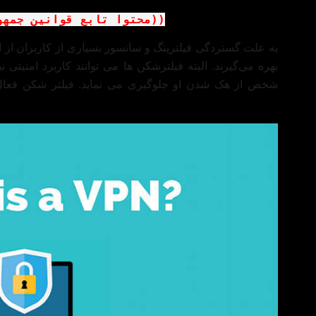
((محتوا تابع قوانین جمهو

به علت گستردگی فیلترینگ و سانسور بسیاری از کاربران از این
بهره می‌گیرند. البته فیلترشکن‌ ها می ‌توانند کاربرد امنیتی ن
شخص از هک ‌شدن او جلوگیری می نماید. فیلتر شکن فعال 
اطلاعات، امنیت کاربران را بالا ببرند. (منبع:
ویکی پدیا
)