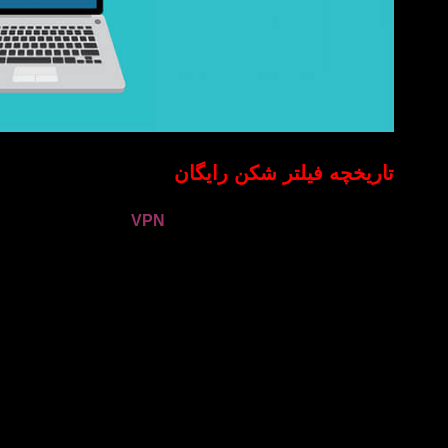
تاریخچه فیلتر شکن رایگان
از لحاظ تاریخی اتصالات به سبک
VPN
از طریق مودم های 
مدارهای مجازی
X.25
،
Frame Relay
و
ansfer Mode (ATM)
VPN
واقعی محسوب نمی شوند.
فیلترشکن های واقع
نقطه ایجاد کرد و همچنین به عنوان پروتکل تونل سازی نظیر 
ایجاد یک شبکه امن بین کاربران از طریق رمزگذاری داده ها 
PPTN
انتقال داده را ایمن تر کرده و همچنان
VPN
محبوب با
ارائه خدمات
VPN
ساخته شد. در ابتدا آن ها توسط مشاغل و ا
با گسترش گسترده استفاده از اینترنت ،
VPN
ارزان قیمت ی