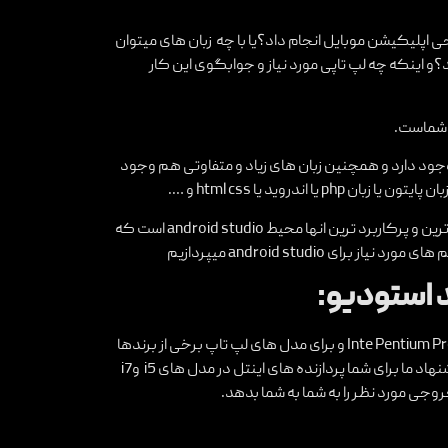
ی اپلیکیشن موبایل
انجام داد؟یا با چه زبان های میتوان
 اینکه چه لپ تاپی مورد نیاز و جوابگوی این کار
ت شماست.
 وجود دارد و همچنین زبان های زیاد و متفاوتی هم وجود
ندروید یا html css و ….
و محیط های متفاوتی هم برای نوشتن کد ها وجود دارد که معروف ترین و پرکاربرد ترین انها محیط android studio است که
 android studio میپردازیم
مدل مورد نیاز برای دسکتاپAMD Phenom II X4 یا Inte Pentium Processor G3250 و برای مدل های لپ تاپ برخی از برندها
مانند AMD امکانات لازم را برای کارکرد درست این محصول ندارند.پیشنهاد ما برای شما پردازنده های اینتل در مدل های i5 وi7