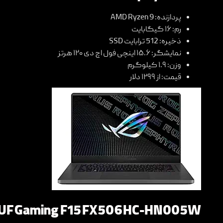
پردازنده: AMD Ryzen 9
رم: ۱۶ گیگابایت
ذخیره: 512 ترابایت SSD
نمایشگر: ۱۵.۶ اینچی فول اچ دی ۱۲۰ هرتز
وزن: ۱.۹ کیلوگرم
قیمت: از ۱۲۹۹ دلار
UF Gaming F15 FX506HC-HN005W