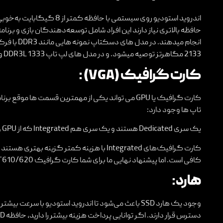
اندروید استودیو روی سیستمی با 
حافظه بالاتری نیاز دارند این افراد شامل توسعه‌دهندگان بازی و برن
2133 مگاهرتز توصیه میشود. و در مدل های لپ تاپ DDR3L 1333 و DDR4 2133 مگاهرتز را پیشنهاد میکنیم.
کارت گرافیک (VGA) :
کارت گرافیک یا GPU می تواند یکی از مهمترین قسمت ها
تاپ ها وجود دارد:
یک سری Dedicated هستند و یک سری هم Integrated که از CPU , GPU استفاده می‌کنند.
کافی است. اما پیشنهاد نهایی ما برای شما کارت گرافیک Nvidia GT610/620 یا AMD Radeon R9 M275.
هارد:
وجود یک هارد SSD باعث می‌شود تا اندروید استودیو با 
دسترس قرار دارند. اگر توانایی پرداخت هزینه بیشتر را دارید، حافظه SSD با ظرفیت 256 گیگابایت یا بیشتر را تهیه کنید.