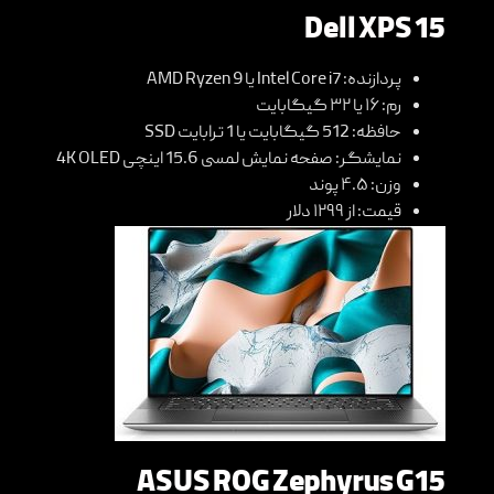
Dell XPS 15
پردازنده: Intel Core i7 یا AMD Ryzen 9
رم: ۱۶ یا ۳۲ گیگابایت
حافظه: 512 گیگابایت یا 1 ترابایت SSD
نمایشگر: صفحه نمایش لمسی 15.6 اینچی 4K OLED
وزن: ۴.۵ پوند
قیمت: از ۱۲۹۹ دلار
ASUS ROG Zephyrus G15