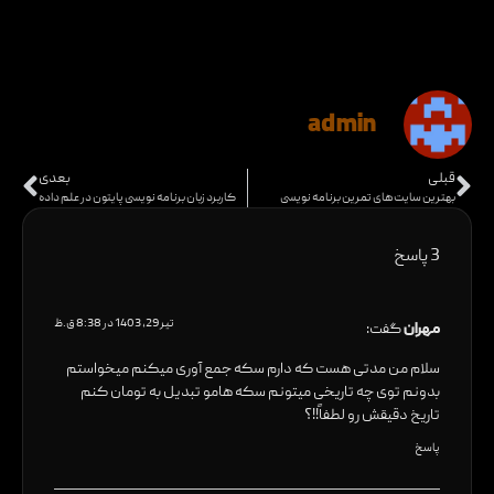
در حقیقت می خواهیم شما را با بهترین سایت های فریلنسری با
پرداخت ارز دیجیتال آشنا سازیم که در ادامه به معرفی و
بررسی هریک از آن ها خواهیم پرداخت.
admin
قبلی
بعدی
بهترین سایت های تمرین برنامه نویسی
کاربرد زبان برنامه نویسی پایتون در علم داده
3 پاسخ
تیر 29, 1403 در 8:38 ق.ظ
مهران
گفت:
سلام من مدتی هست که دارم سکه جمع آوری میکنم میخواستم
بدونم توی چه تاریخی میتونم سکه هامو تبدیل به تومان کنم
تاریخ دقیقش رو لطفاً!!؟
پاسخ