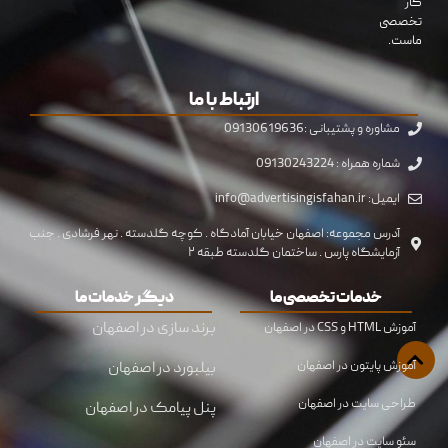
کار
تخصصی
ماست.
ارتباط با ما
مشاوره و پشتیبانی :09130619636
شماره همراه : 09130243224
ایمیل: info@advertisingisfahan.ir
آدرس مجموعه: اصفهان خیابان آمادگاه . کوچه گلدسته . نهر فرشادی . جنب
آزمایشگاه پارس . ساختمان گلدسته طبقه ۲
خدمات تخصصی ما
دیگر خدمات ما
برند سازی در اصفهان
آموزش HTML و CSS در اصفهان
آموزش پایتون در اصفهان
بیلبورد در اصفهان
طراحی سایت در اصفهان
پنل پیامک در اصفهان
سئو سایت در اصفهان