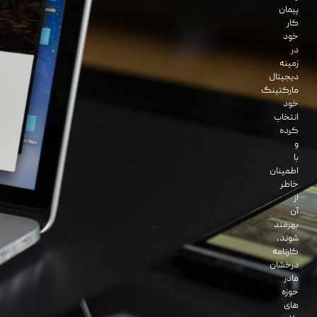
پیمان
کار
خود
در
زمینه
دیجیتال
مارکتینگ
خود
انتخاب
کرده
و
با
اطمینان
خاطر
از
آن
بهرمند
شوند،
کارنامه
درخشان
مادر
حوزه
های