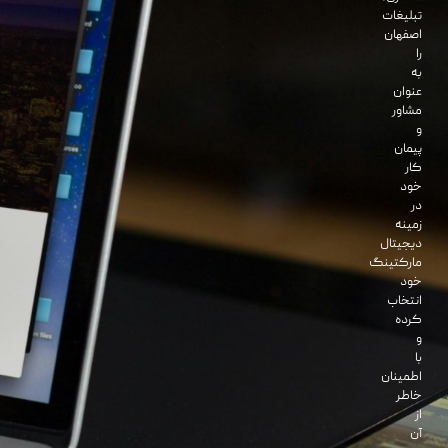
تبلیغات
اصفهان
را
به
عنوان
مشاور
و
پیمان
کار
خود
در
زمینه
دیجیتال
مارکتینگ
خود
انتخاب
کرده
و
با
اطمینان
خاطر
از
آن