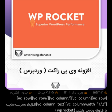
admin
مرداد ۱, ۱۴۰۲
۶:۴۵ ب٫ظ
بدون نظری
[vc_row][vc_column][/vc_column][/vc_row][vc_row]
[vc_column width=”1/2″][vc_column_text]افزایش سرعت سایت
با افزونه وی پی راکت ( wp rocket )