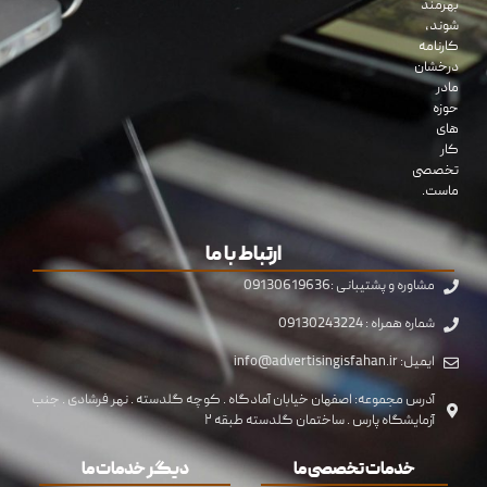
بهرمند
شوند،
کارنامه
درخشان
مادر
حوزه
های
کار
تخصصی
ماست.
ارتباط با ما
مشاوره و پشتیبانی :09130619636
شماره همراه : 09130243224
ایمیل: info@advertisingisfahan.ir
آدرس مجموعه: اصفهان خیابان آمادگاه . کوچه گلدسته . نهر فرشادی . جنب
آزمایشگاه پارس . ساختمان گلدسته طبقه ۲
خدمات تخصصی ما
دیگر خدمات ما