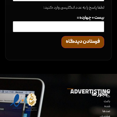
لطفا پاسخ را به عدد انگلیسی وارد کنید:
بیست + چهارده =
ADVERTISTING
آنچه
مجوز ها
که
باعث
شده
صدها
مشتری،