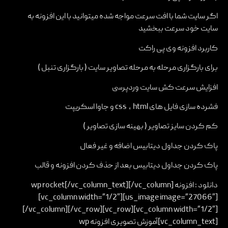
اگر سایت شما با افت سرعت مواجه شده میتوانید با این افزونه به
سایت خود سرعت ببخشید
کاربرد افزونه وی پی راکت
برای بارگزاری مرحله به مرحله تصاویر سایت ( بارگزاری تنبل )
افزایش سرعت کش سایت وردپرسی
فشرده سازی فایل های css , html و جاوا اسکریپت
کم کردن سایز تصاویر ( بهینه سازی تصاویر )
پاک کردن جداول دیتابیس اضافه و غیر فعال
پاک کردن جداول دیتابیس بعد از حذف کردن افزونه و قالب
دانلود :
افزونه wp rocket
[/vc_column_text][/vc_column]
[vc_column width=”1/2″][us_image image=”27066″]
[/vc_column][/vc_row][vc_row][vc_column width=”1/2″]
[vc_column_text]آموزش تصویری افزونه wp