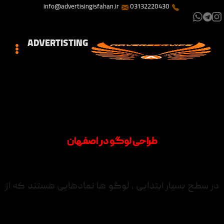
info@advertisingisfahan.ir
03132220430
ADVERTISTING
طراحی لوگو در اصفهان
در سطح بسیار ابتدایی ، لوگو ها نمادهایی هستند که از