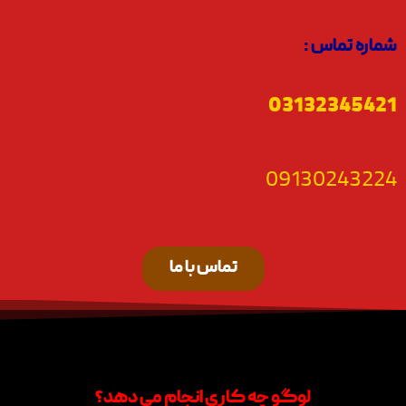
شماره تماس :
03132345421
09130243224
تماس با ما
لوگو چه کاری انجام می دهد؟