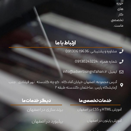
حوزه
های
کار
تخصصی
ماست.
ارتباط با ما
مشاوره و پشتیبانی :09130619636
شماره همراه : 09130243224
ایمیل: info@advertisingisfahan.ir
آدرس مجموعه: اصفهان خیابان آمادگاه . کوچه گلدسته . نهر فرشادی . جنب
آزمایشگاه پارس . ساختمان گلدسته طبقه ۲
خدمات تخصصی ما
دیگر خدمات ما
برند سازی در اصفهان
آموزش HTML و CSS در اصفهان
آموزش پایتون در اصفهان
بیلبورد در اصفهان