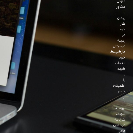
عنوان
مشاور
و
پیمان
کار
خود
در
زمینه
دیجیتال
مارکتینگ
خود
انتخاب
کرده
و
با
اطمینان
خاطر
از
آن
بهرمند
شوند،
کارنامه
درخشان
مادر