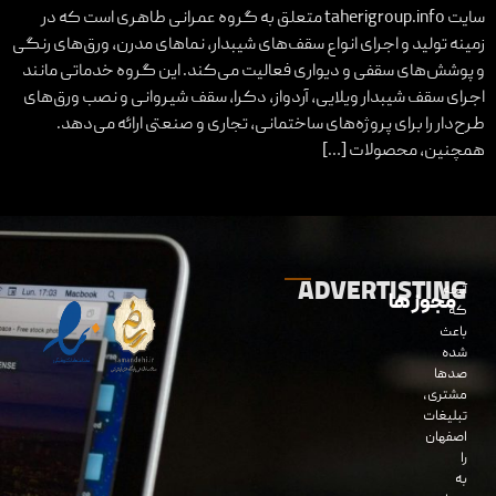
سایت taherigroup.info متعلق به گروه عمرانی طاهری است که در
زمینه تولید و اجرای انواع سقف‌های شیبدار، نماهای مدرن، ورق‌های رنگی
و پوشش‌های سقفی و دیواری فعالیت می‌کند. این گروه خدماتی مانند
اجرای سقف شیبدار ویلایی، آردواز، دکرا، سقف شیروانی و نصب ورق‌های
طرح‌دار را برای پروژه‌های ساختمانی، تجاری و صنعتی ارائه می‌دهد.
همچنین، محصولات […]
ADVERTISTING
آنچه
مجوز ها
که
باعث
شده
صدها
مشتری،
تبلیغات
اصفهان
را
به