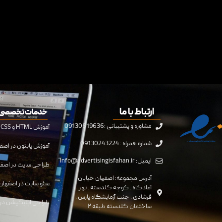
ارتباط با ما
خدمات تخصصی 
مشاوره و پشتیبانی :09130619636
آموزش HTML و CSS در اصفهان
شماره همراه : 09130243224
آموزش پایتون در اصف
ایمیل: info@advertisingisfahan.ir
طراحی سایت در اصف
آدرس مجموعه: اصفهان خیابان
سئو سایت در اصفهان
آمادگاه . کوچه گلدسته . نهر
فرشادی . جنب آزمایشگاه پارس .
طراحی اپلیکیشن در 
ساختمان گلدسته طبقه ۲