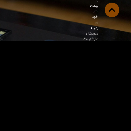
و
پیمان
کار
خود
در
زمینه
دیجیتال
مارکتینگ
خود
انتخاب
کرده
و
با
اطمینان
خاطر
از
آن
بهرمند
شوند،
کارنامه
درخشان
مادر
حوزه
های