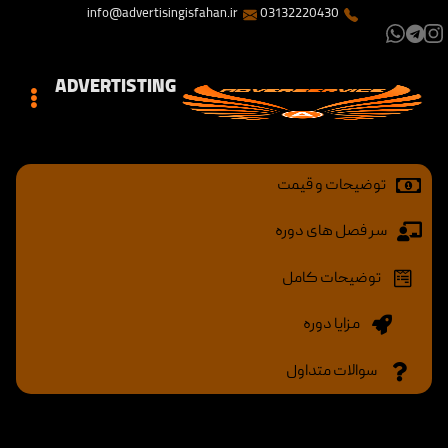
info@advertisingisfahan.ir
03132220430
ADVERTISTING
توضیحات و قیمت
سر فصل های دوره
توضیحات کامل
مزایا دوره
سوالات متداول