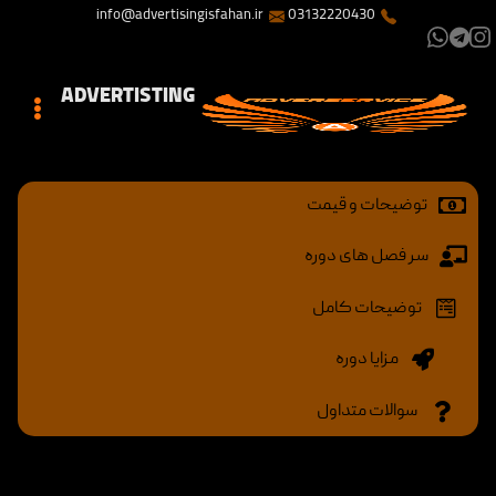
info@advertisingisfahan.ir
03132220430
ADVERTISTING
توضیحات و قیمت
سر فصل های دوره
توضیحات کامل
مزایا دوره
سوالات متداول