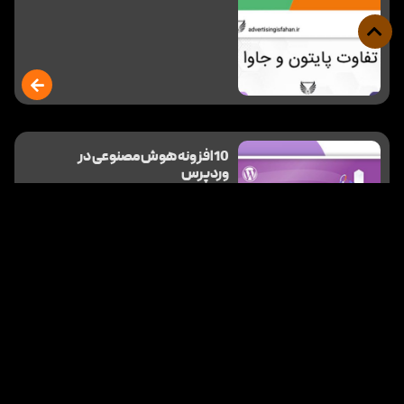
10 افزونه هوش مصنوعی در
وردپرس
دسته بندی :
مقالات آموزشی
خلاصه مطلب :
[vc_row bg_type=”bg_color”
bg_color_value=”rgba(173,255,176,0.2
6)”][vc_column width=”2/3″]
[vc_row_inner][vc_column_inner]
[vc_column_text] ChatBot for
WordPress این افزونه برای …
ساخت اپلیکیشن اندروید و ios